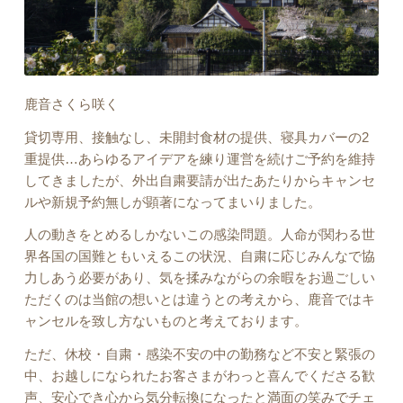
鹿音さくら咲く
貸切専用、接触なし、未開封食材の提供、寝具カバーの2
重提供…あらゆるアイデアを練り運営を続けご予約を維持
してきましたが、外出自粛要請が出たあたりからキャンセ
ルや新規予約無しが顕著になってまいりました。
人の動きをとめるしかないこの感染問題。人命が関わる世
界各国の国難ともいえるこの状況、自粛に応じみんなで協
力しあう必要があり、気を揉みながらの余暇をお過ごしい
ただくのは当館の想いとは違うとの考えから、鹿音ではキ
ャンセルを致し方ないものと考えております。
ただ、休校・自粛・感染不安の中の勤務など不安と緊張の
中、お越しになられたお客さまがわっと喜んでくださる歓
声、安心でき心から気分転換になったと満面の笑みでチェ