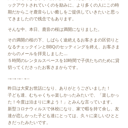
ックアウトされていくのを励みに、より多くの人にこの時
期だからこそ鹿音らしい癒しをご提供していきたいと思っ
てきましたので残念でもあります。
そんな中、本日、鹿音の桜は満開になりました。
その満開の桜の下、しばらく途絶えるお客さまの区切りと
なるチェックインとBBQのセッティングを終え、お客さま
からのメールを拝見しました…
５時間のレンタルスペースを10時間で子供たちのために貸
切ってくださったお客さまからです。
..｡..｡..｡. .｡..
昨日は大変お世話になり、ありがとうございました！
子ども達、むちゃくちゃ楽しかったみたいで、「楽しかっ
た！今度は泊まりに来よう！」とみんな言っています。
新型コロナウィルスで休校になり、家で暇を持て余し、友
達が恋しかった子ども達にとっては、久々に楽しいひとと
きだったみたいです。