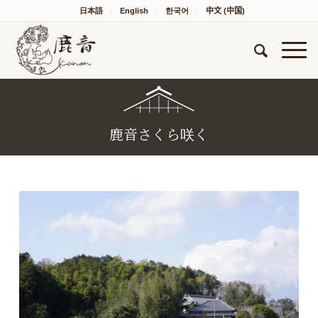
日本語
English
한국어
中文 (中国)
鹿音さくら咲く