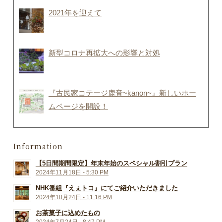
2021年を迎えて
新型コロナ再拡大への影響と対処
『古民家コテージ鹿音~kanon~』新しいホー
ムページを開設！
Information
【5日間期間限定】年末年始のスペシャル割引プラン
2024年11月18日 - 5:30 PM
NHK番組『えぇトコ』にてご紹介いただきました
2024年10月24日 - 11:16 PM
お茶菓子に込めたもの