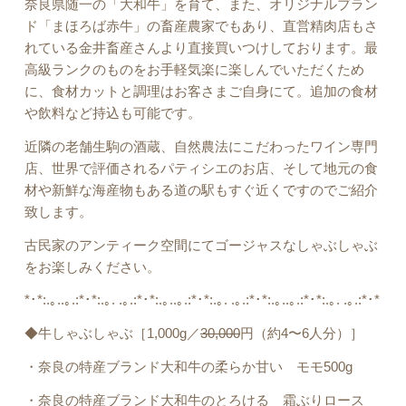
奈良県随一の「大和牛」を育て、また、オリジナルブラン
ド「まほろば赤牛」の畜産農家でもあり、直営精肉店もさ
れている金井畜産さんより直接買いつけしております。
最
高級ランクのものをお手軽気楽に楽しんでいただくため
に、食材カットと調理はお客さまご自身にて。
追加の食材
や飲料など持込も可能です。
近隣の老舗生駒の酒蔵、自然農法にこだわったワイン専門
店、世界で評価されるパティシエのお店、そして地元の食
材や新鮮な海産物もある道の駅もすぐ近くですのでご紹介
致します。
古民家のアンティーク空間にてゴージャスなしゃぶしゃぶ
をお楽しみください。
*･*:.｡..｡.:*･*:.｡. .｡.:*･*:.｡..｡.:*･*:.｡. .｡.:*･*:.｡..｡.:*･*:.｡. .｡.:*･*
◆牛しゃぶしゃぶ［1,000g／
30,000
円（約4〜6人分）］
・奈良の特産ブランド大和牛の柔らか甘い モモ500g
・奈良の特産ブランド大和牛のとろける 霜ぶりロース