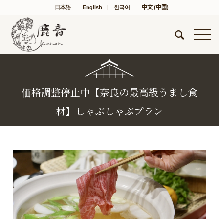
日本語
English
한국어
中文 (中国)
価格調整停止中【奈良の最高級うまし食
材】しゃぶしゃぶプラン