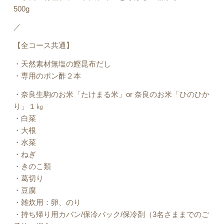
500g
／
【全コース共通】
・天然素材無塩の鰹昆布だし
・専用のポン酢２本
・奈良生駒のお米「たけまる米」or 奈良のお米「ひのひか
り」１㎏
・白菜
・大根
・水菜
・ねぎ
・きのこ類
・葛切り
・豆腐
・雑炊用：卵、のり
・持ち帰り用カバン/保冷バック/保冷剤（3名さままでのご