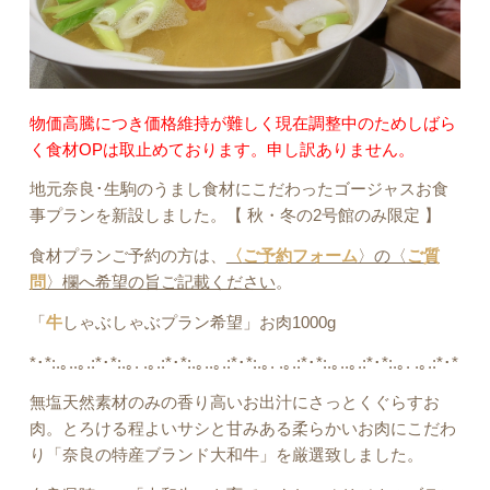
物価高騰につき価格維持が難しく現在調整中のためしばら
く食材OPは取止めております。申し訳ありません。
地元奈良･生駒のうまし食材にこだわったゴージャスお食
事プランを新設しました
。【 秋・冬の2号館のみ限定 】
食材プランご予約の方は、
〈
ご予約フォーム
〉の〈
ご質
問
〉欄へ希望の旨ご記載ください
。
「
牛
しゃぶしゃぶプラン希望」お肉1000g
*･*:.｡..｡.:*･*:.｡. .｡.:*･*:.｡..｡.:*･*:.｡. .｡.:*･*:.｡..｡.:*･*:.｡. .｡.:*･*
無塩天然素材のみの香り高いお出汁にさっとくぐらすお
肉。とろける程よいサシと甘みある柔らかいお肉にこだわ
り「奈良の特産ブランド大和牛」
を厳選致し
ました。