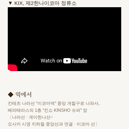
▼ KIX, 제2한나이코마 정류소
◆ 역에서
킨테츠 나라선 “이코마역” 중앙 개찰구로 나와서,
베라테라스의 1층 “킨쇼 KINSHO 슈퍼” 앞
〔나라선 · 게이한나선~
오사카 시영 지하철 중앙선과 연결 · 이코마 선〕