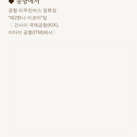
◆ 공항에서
공항 리무진버스 정류장
“제2한나 이코마”앞
〔 간사이 국제공항(KIX),
이타미 공항(ITM)에서〕