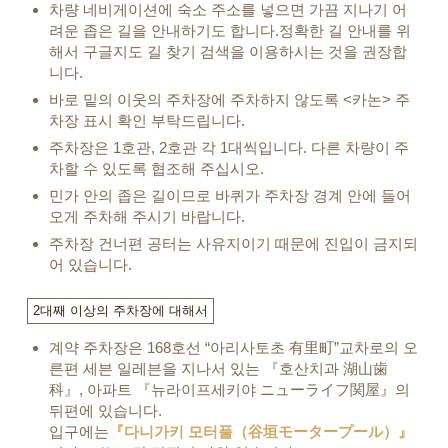
차량 네비게이션에 숙소 주소를 넣으면 가끔 지나기 어
려운 좁은 길을 안내하기도 합니다.
정확한 길 안내를 위
해서 구글지도 길 찾기 검색을 이용하시는 것을 권장합
니다.
바로 밑의 이웃의 주차장에 주차하지 않도록 <카논> 주
차장 표시 확인 부탁드립니다.
주차장은 1호관, 2호관 각 1대씩입니다. 다른 차량이 주
차할 수 있도록 협조해 주십시오.
민가 안의 좁은 길이므로 바퀴가 주차장 경계 안에 들어
오게 주차해 주시기 바랍니다.
주차장 건너편 공터는 사유지이기 때문에 진입이 금지되
어 있습니다.
2대째 이상의 주차장에 대해서
계약 주차장은 168호선 “아리사토초 有里町”교차로의 오
른편 세븐 일레븐을 지나서 있는 『호산치과 湖山歯
科』, 아파트 『뉴라이프세키야 ニューライフ関屋』의
뒤편에 있습니다.
입구에는
『다니가키 모터풀（谷垣モータープール）』