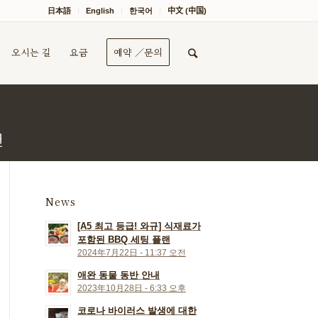
日本語
English
한국어
中文 (中国)
오시는 길
요금
예약 ／문의
랜
News
[A5 최고 등급! 와규] 식재료가
포함된 BBQ 세팅 플랜
2024年7月22日 - 11:37 오전
애완 동물 동반 안내
2023年10月28日 - 6:33 오후
코로나 바이러스 발생에 대한