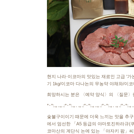
현지 나라·이코마의 맛있는 재료인 고급 ‘가논의
기 1kg/이코마 다나논의 무농약 야채와/이코
희망하시는 분은 〈예약 양식〉의 〈질문〉란
*･*:.｡..｡.:*･*:.｡. .｡.:*･*:.｡..｡.:*･*:.｡. .｡.:*･*:.｡.
숯불구이이기 때문에 더욱 느끼는 맛을 추구해
에서 엄선한 「A5 등급의 야마토진하라규(쿠
코마산의 계단식 논에 있는 「야자키 팜」씨가