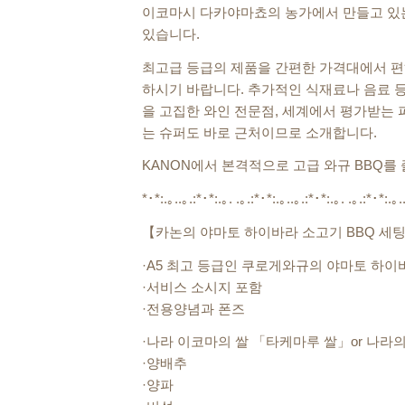
이코마시 다카야마쵸의 농가에서 만들고 있
있습니다.
최고급 등급의 제품을 간편한 가격대에서 편
하시기 바랍니다. 추가적인 식재료나 음료 등
을 고집한 와인 전문점, 세계에서 평가받는 
는 슈퍼도 바로 근처이므로 소개합니다.
KANON에서 본격적으로 고급 와규 BBQ를
*･*:.｡..｡.:*･*:.｡. .｡.:*･*:.｡..｡.:*･*:.｡. .｡.:*･*:.｡.
【카논의 야마토 하이바라 소고기 BBQ 세팅 (~
·A5 최고 등급인 쿠로게와규의 야마토 하이바
·서비스 소시지 포함
·전용양념과 폰즈
·나라 이코마의 쌀 「타케마루 쌀」or 나라
·양배추
·양파