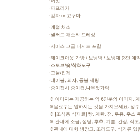
·버섯
·파프리카
·감자 or 고구마
·계절 채소
·샐러드 채소와 드레싱
·서비스 고급 디저트 포함
·테이크아웃 가방 / 보냉백 / 보냉제 (3인 예
·스토브/숯/착화도구
·그물/집게
·테이블, 의자, 등불 세팅
·종이접시,종이컵,나무젓가락
※ 이미지는 제공하는 약 6인분의 이미지. 
※음료수는 원하시는 것을 가져오세요. 정수기
※ [조식용 식재료] 빵, 계란, 잼, 우유, 주스
※ 관내에 소금, 설탕, 후추, 기름, 간장, 식
※관내에 대형 냉장고, 조리도구, 식기류 있