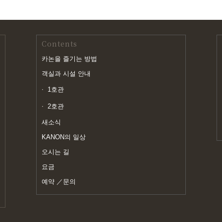
Contents
카논을 즐기는 방법
객실과 시설 안내
1호관
2호관
새소식
KANON의 일상
오시는 길
요금
예약 ／문의