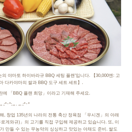
 야마토 하이바라규 BBQ 세팅 플랜’입니다. 【30,000엔: 고
마 다카야마의 쌀과 BBQ 도구 세트 세트】.
에 「BBQ 플랜 희망」이라고 기재해 주세요.
.｡.:*･*:.｡. .｡.:*･*
, 창업 135년의 나라의 전통 축산 정육점 「우시겐」의 아래
로게와규)」의 고기를 직접 구입해 제공하고 있습니다. 또, 이
 만들 수 있는 무농약의 싱싱하고 맛있는 야채도 준비. 쌀도