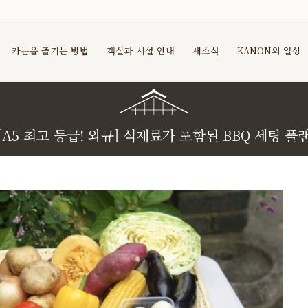
카논을 즐기는 방법
객실과 시설 안내
새소식
KANON의 일상
[A5 최고 등급! 와규] 식재료가 포함된 BBQ 세팅 플