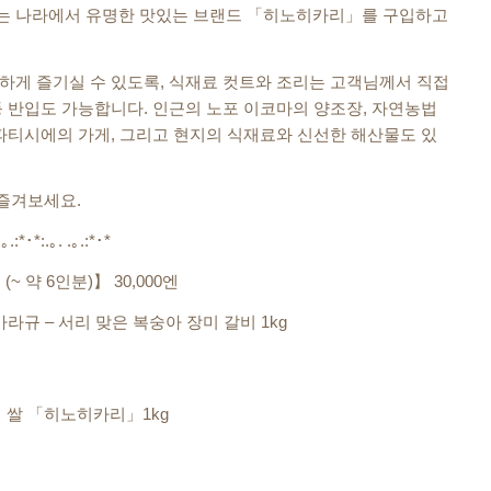
는 나라에서 유명한 맛있는 브랜드 「히노히카리」를 구입하고
하게 즐기실 수 있도록, 식재료 컷트와 조리는 고객님께서 직접
 반입도 가능합니다. 인근의 노포 이코마의 양조장, 자연농법
파티시에의 가게, 그리고 현지의 식재료와 신선한 해산물도 있
 즐겨보세요.
.｡.:*･*:.｡. .｡.:*･*
 약 6인분)】 30,000엔
라규 – 서리 맞은 복숭아 장미 갈비 1kg
의 쌀 「히노히카리」1kg